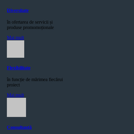
Diversitate
în ofertarea de servicii și
produse promomoționale
Mai mult
Flexibilitate
în funcție de mărimea fiecărui
proiect
Mai mult
Consultanță