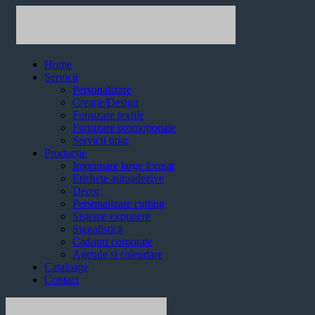
Home
Servicii
Personalizare
Creație/Design
Furnizare textile
Furnizare promoționale
Servicii tipar
Producție
Imprimare large format
Etichete autoadezive
Decor
Personalizare cutting
Sisteme expunere
Signalistică
Cadouri corporate
Agende si calendare
Cataloage
Contact