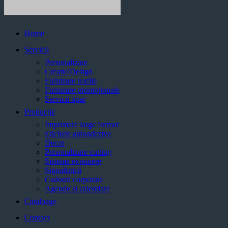
Home
Servicii
Personalizare
Creație/Design
Furnizare textile
Furnizare promoționale
Servicii tipar
Producție
Imprimare large format
Etichete autoadezive
Decor
Personalizare cutting
Sisteme expunere
Signalistică
Cadouri corporate
Agende si calendare
Cataloage
Contact