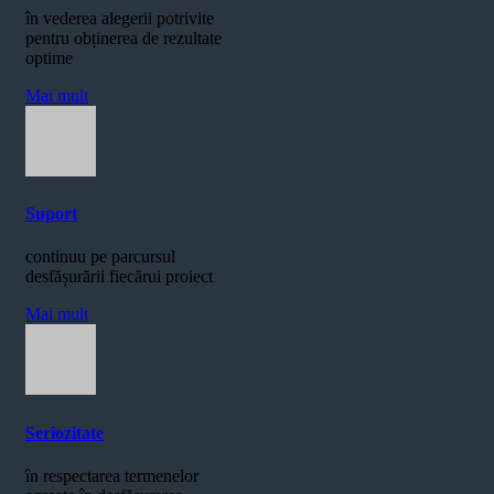
în vederea alegerii potrivite
pentru obținerea de rezultate
optime
Mai mult
Suport
continuu pe parcursul
desfășurării fiecărui proiect
Mai mult
Seriozitate
în respectarea termenelor