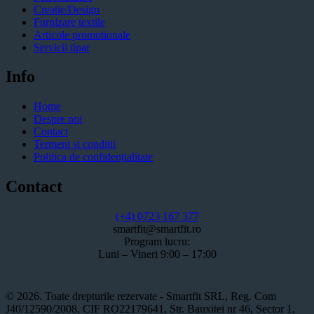
Creatie/Design
Furnizare textile
Articole promotionale
Servicii tipar
Info
Home
Despre noi
Contact
Termeni și condiții
Politica de confidențialitate
Contact
(+4) 0723 167 377
smartfit@smartfit.ro
Program lucru:
Luni – Vineri 9:00 – 17:00
© 2026. Toate drepturile rezervate - Smartfit SRL, Reg. Com
J40/12590/2008, CIF RO22179641, Str. Bauxitei nr 46, Sector 1,