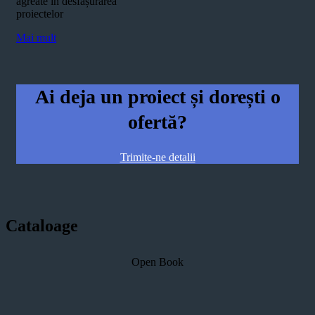
agreate în desfășurarea
proiectelor
Mai mult
Ai deja un proiect și dorești o
ofertă?
Trimite-ne detalii
Cataloage
Open Book